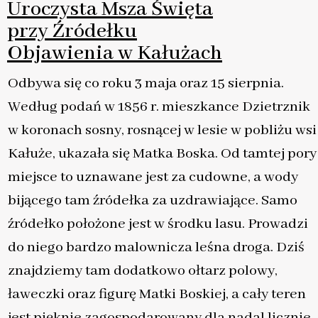
Uroczysta Msza Święta
przy Źródełku
Objawienia w Kałużach
Odbywa się co roku 3 maja oraz 15 sierpnia.
Według podań w 1856 r. mieszkance Dzietrznik
w koronach sosny, rosnącej w lesie w pobliżu wsi
Kałuże, ukazała się Matka Boska. Od tamtej pory
miejsce to uznawane jest za cudowne, a wody
bijącego tam źródełka za uzdrawiające. Samo
źródełko położone jest w środku lasu. Prowadzi
do niego bardzo malownicza leśna droga. Dziś
znajdziemy tam dodatkowo ołtarz polowy,
ławeczki oraz figurę Matki Boskiej, a cały teren
jest pięknie zagospodarowany dla nadal licznie