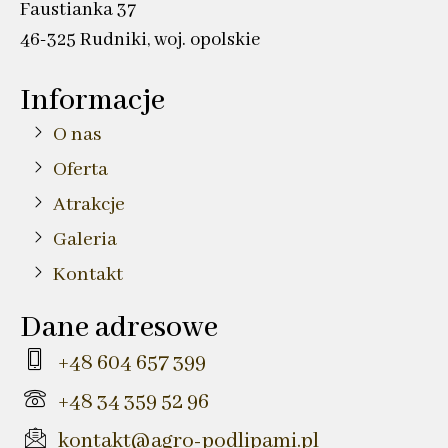
Faustianka 37
46-325 Rudniki, woj. opolskie
Informacje
O nas
Oferta
Atrakcje
Galeria
Kontakt
Dane adresowe
+48 604 657 399
+48 34 359 52 96
kontakt@agro-podlipami.pl